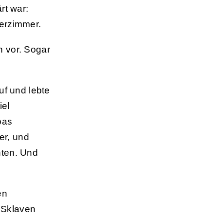
rt war:
derzimmer.
n vor. Sogar
uf und lebte
iel
pas
er, und
nten. Und
en
 Sklaven