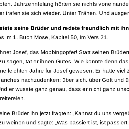
ten. Jahrzehntelang hörten sie nichts voneinander
er trafen sie sich wieder. Unter Tränen. Und ausge
stete seine Brüder und redete freundlich mit ih
es im 1. Buch Mose, Kapitel 50, im Vers 21.
net Josef, das Mobbingopfer! Statt seinen Brüder
u sagen, tat er ihnen Gutes. Wie konnte denn das
ne leichten Jahre für Josef gewesen. Er hatte viel 
anches nachzudenken: über sich, über Gott und ü
Und er wusste ganz genau, dass er nicht ganz uns
reitereien.
eine Brüder ihn jetzt fragten: „Kannst du uns verge
zu weinen und sagte: „Was passiert ist, ist passiert.