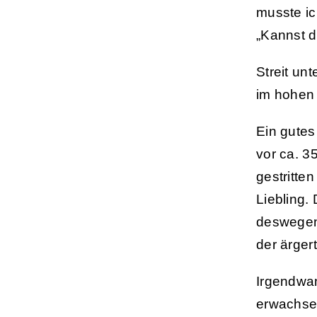
musste ic
„Kannst d
Streit un
im hohen
Ein gutes
vor ca. 35
gestritte
Liebling.
deswegen 
der ärger
Irgendwan
erwachsen