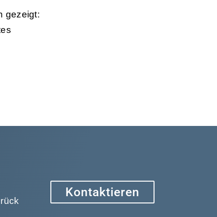
 gezeigt:
tes
Kontaktieren
urück