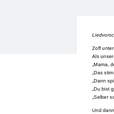
Liedvorsc
Zoff unte
Als unsere
„Mama, de
„Das stim
„Dann spie
„Du bist 
„Selber s
Und dann 