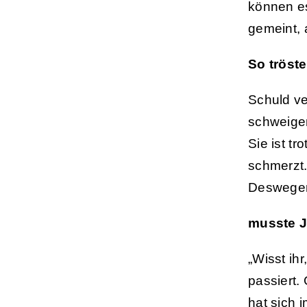
können es
gemeint, 
So tröste
Schuld ve
schweige
Sie ist t
schmerzt.
Deswege
musste J
„Wisst ihr
passiert. 
hat sich i