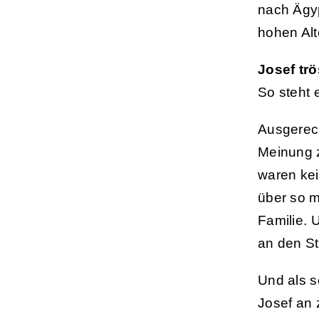
nach Ägyp
hohen Alt
Josef trö
So steht 
Ausgerech
Meinung z
waren kei
über so m
Familie. 
an den St
Und als s
Josef an 