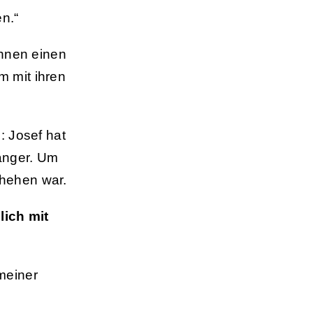
n.“
ihnen einen
m mit ihren
: Josef hat
länger. Um
chehen war.
lich mit
meiner