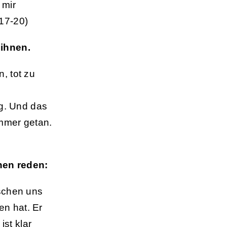
 mir
17-20)
 ihnen.
, tot zu
ng. Und das
immer getan.
nen reden:
wischen uns
en hat. Er
ist klar