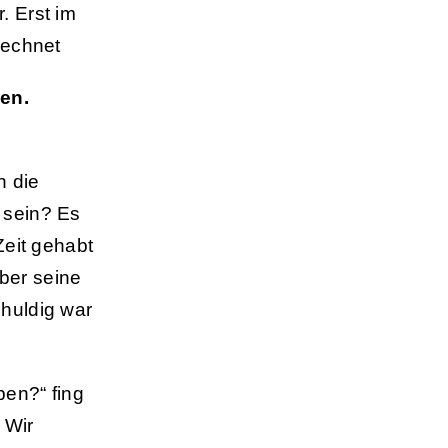
. Erst im
rechnet
nen.
n die
 sein? Es
Zeit gehabt
ber seine
chuldig war
ben?“ fing
 Wir