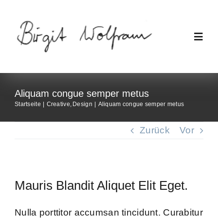
Zum
Inhalt
springen
Toggl
Navig
Start
Aliquam congue semper metus
Startseite
Creative
Design
Aliquam congue semper metus
Themen
Zurück
Vor
Glaube
ERF
Mauris Blandit Aliquet Elit Eget.
Über mich
Nulla porttitor accumsan tincidunt. Curabitur