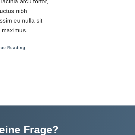
acinia arcu tortor,
luctus nibh
ssim eu nulla sit
 maximus.
nue Reading
eine Frage?