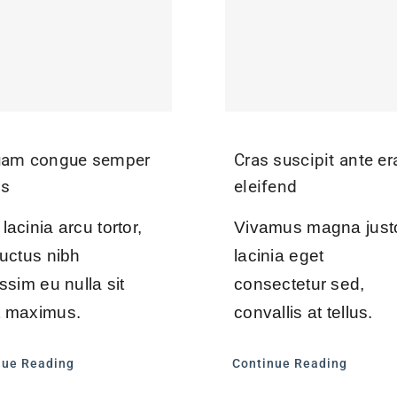
uam congue semper
Cras suscipit ante er
us
eleifend
acinia arcu tortor,
Vivamus magna just
luctus nibh
lacinia eget
ssim eu nulla sit
consectetur sed,
 maximus.
convallis at tellus.
nue Reading
Continue Reading