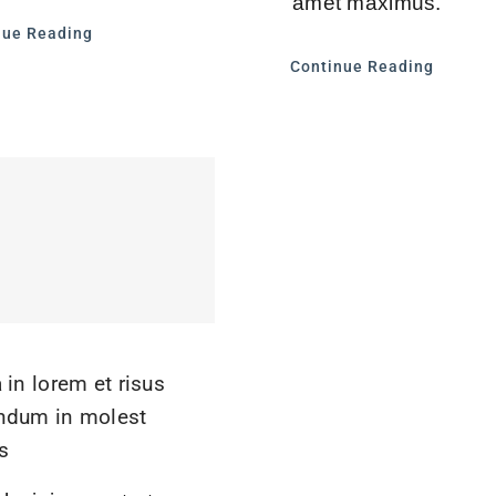
amet maximus.
nue Reading
Continue Reading
 in lorem et risus
ndum in molest
s