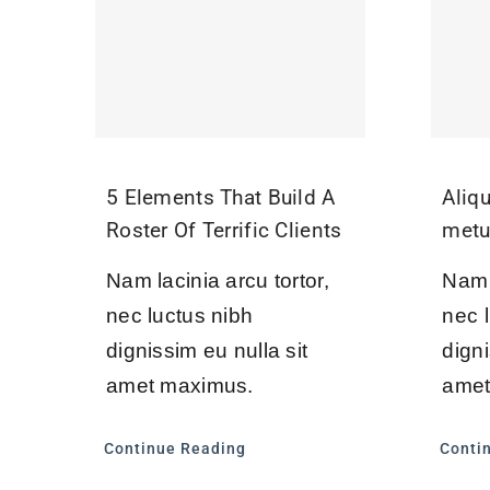
5 Elements That Build A
Aliq
Roster Of Terrific Clients
met
Nam lacinia arcu tortor,
Nam l
nec luctus nibh
nec 
dignissim eu nulla sit
digni
amet maximus.
amet
Continue Reading
Conti