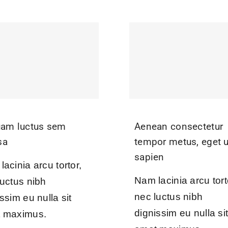
uam luctus sem
Aenean consectetur
sa
tempor metus, eget u
sapien
acinia arcu tortor,
Nam lacinia arcu tort
luctus nibh
nec luctus nibh
ssim eu nulla sit
dignissim eu nulla si
 maximus.